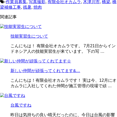
-
作業員募集
,
写真撮影
,
有限会社オカムラ
,
木津川市
,
橋梁
,
橋
梁補修工事
,
残暑
,
焼肉
関連記事
技能実習生について
こんにちは！ 有限会社オカムラです。 7月21日からイン
ドネシア人の技能実習生が来ています。 下の写 …
新しい仲間が頑張ってくれてます&…
こんにちは！有限会社オカムラです！ 実は今、12月にオ
カムラに入社してくれた仲間が施工管理の現場で頑 …
台風ですね
昨日は気持ちの良い晴天だったのに、今日は台風の影響