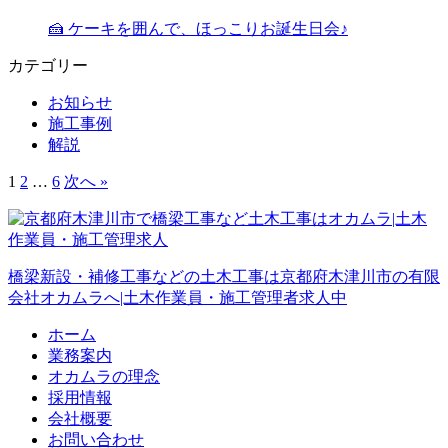
🍰 ケーキを囲んで、ほっこりお誕生日会♪
カテゴリー
お知らせ
施工事例
解説
1
2
…
6
次へ »
橋梁新設・補修工事などの土木工事は京都府木津川市の有限
会社オカムラへ|土木作業員・施工管理者求人中
ホーム
業務案内
オカムラの理念
採用情報
会社概要
お問い合わせ