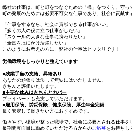
弊社の仕事は、町と町をつなぐための「橋」をつくり、守っ
町の発展のためには必要不可欠な仕事であり、社会に貢献す
「仕事をするなら、社会に貢献できる仕事がいい」
「多くの人の役に立つ仕事がしたい」
「スケールの大きな仕事に携わりたい」
「全国を股にかけ活躍したい」
このようにお考えの方に、弊社の仕事はピッタリです！
労働環境をしっかりと整えています
■残業手当の支給、昇給あり
あなたの頑張りは決して無駄にはいたしません。
きちんと評価いたします。
■主要な休みはきちんとカバー
プライベートも充実していただけます。
■雇用保険、労災保険、健康保険、厚生年金完備
長く安定して働きたい方におすすめです。
働きやすい環境が整った職場で、社会に必要とされる仕事を
長期間真面目に勤めていただける方からの
ご応募
をお待ちし